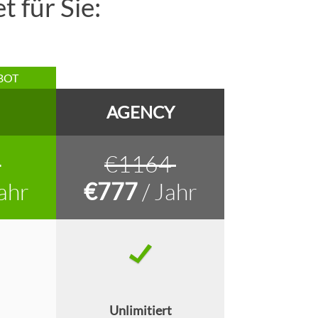
 für Sie:
BOT
AGENCY
4
€1164
ahr
€777
/ Jahr
Unlimitiert