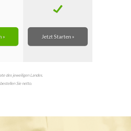
n »
Jetzt Starten »
ate des jeweiligen Landes.
bestellen Sie netto.