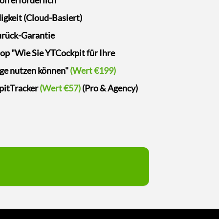
gkeit (Cloud-Basiert)
urück-Garantie
p "Wie Sie YTCockpit für Ihre
ge nutzen können"
(Wert €199)
itTracker
(Wert €57)
(Pro & Agency)