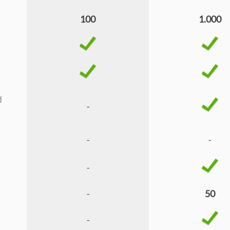
100
1.000
d
-
-
-
-
-
50
-