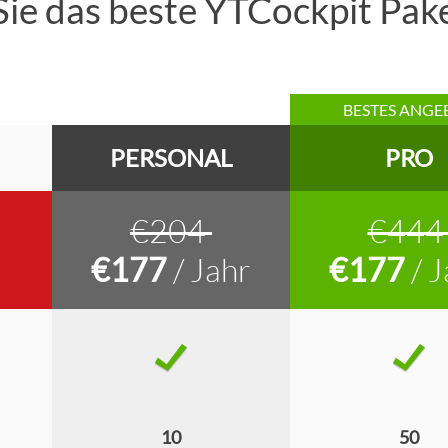
ie das beste YTCockpit Paket
BESTES ANGE
PERSONAL
PRO
€204
€44
€177
/ Jahr
€177
/ J
10
50