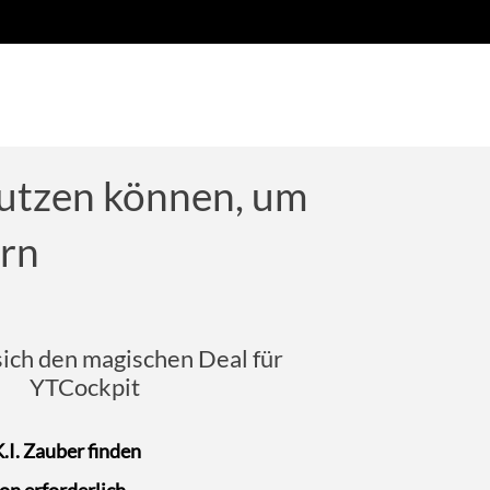
nutzen können, um
rn
sich den magischen Deal für
YTCockpit
.I. Zauber finden
ion erforderlich